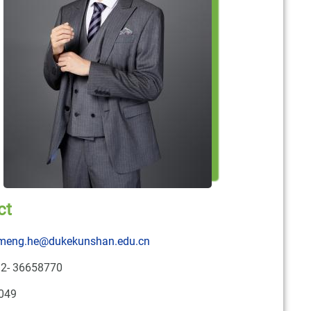
ct
eng.he@dukekunshan.edu.cn
2- 36658770
049