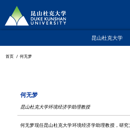
跳
转
到
主
昆山杜克大学
Main
要
内
navigation
首页
何无梦
面
容
包
屑
何无梦
昆山杜克大学环境经济学助理教授
何无梦现任昆山杜克大学环境经济学助理教授，研究