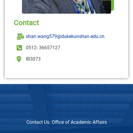
Contact
shan.wang579@dukekunshan.edu.cn
0512- 36657127
IB3073
Contact Us:
Office of Academic Affairs