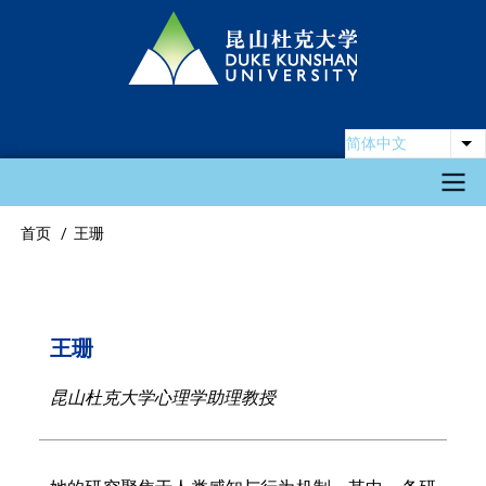
跳
转
到
主
要
简体中文
列
内
容
Main
首页
王珊
面
navigation
包
屑
王珊
昆山杜克大学心理学助理教授