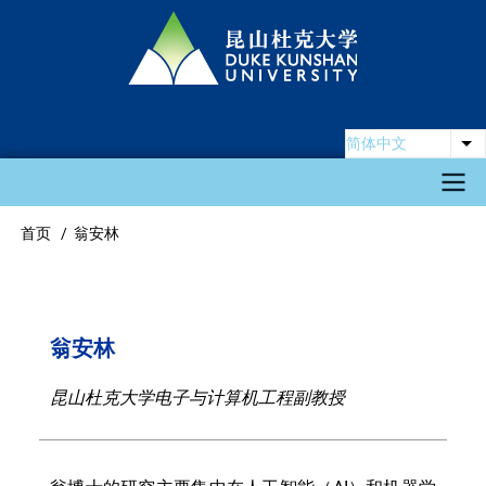
跳
转
到
主
要
简体中文
列
内
容
Main
首页
翁安林
面
navigation
包
屑
翁安林
昆山杜克大学电子与计算机工程副教授