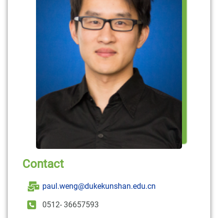
Contact
paul.weng@dukekunshan.edu.cn
0512- 36657593