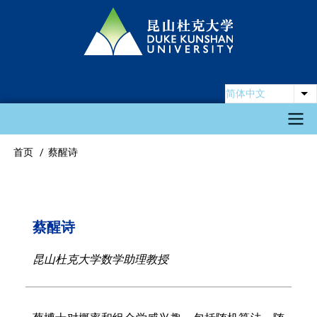
跳
转
到
主
要
简体中文
列
内
容
Main
首页
蔡醒诗
面
navigation
包
屑
蔡醒诗
昆山杜克大学数学助理教授