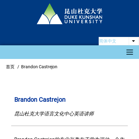
跳
转
到
主
要
简体中文
列
内
容
Main
首页
Brandon Castrejon
面
navigation
包
屑
Brandon Castrejon
昆山杜克大学语言文化中心英语讲师