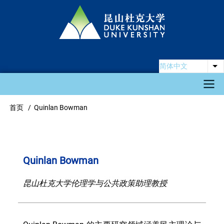
跳
转
到
主
要
简体中文
列
内
容
Main
首页
Quinlan Bowman
面
navigation
包
屑
Quinlan Bowman
昆山杜克大学伦理学与公共政策助理教授