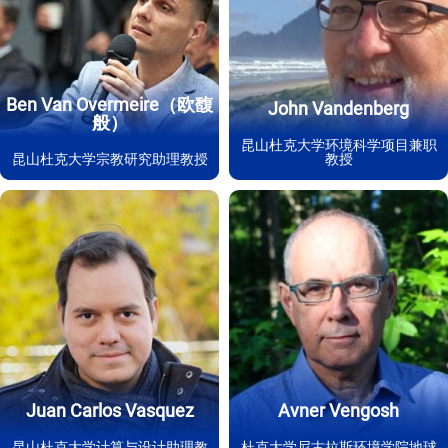
Ben Van Overmeire（欧馥
John Vandenberg
般）
昆山杜克大学环境科学项目兼职
昆山杜克大学宗教研究助理教授
教授
Juan Carlos Vasquez
Avner Vengosh
昆山杜克大学计算与设计助理教
杜克大学尼古拉斯环境学院地球