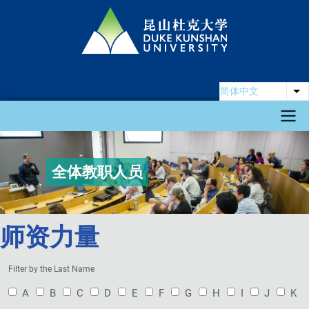
跳
转
到
主
要
简体中文
列
内
容
Main
全体教职人员
navigation
师资力量
Filter by the Last Name
A
B
C
D
E
F
G
H
I
J
K