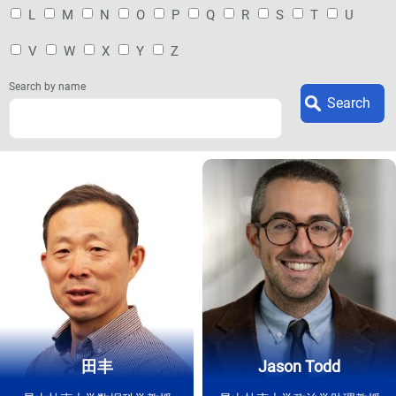
L
M
N
O
P
Q
R
S
T
U
V
W
X
Y
Z
Search by name
田丰
Jason Todd