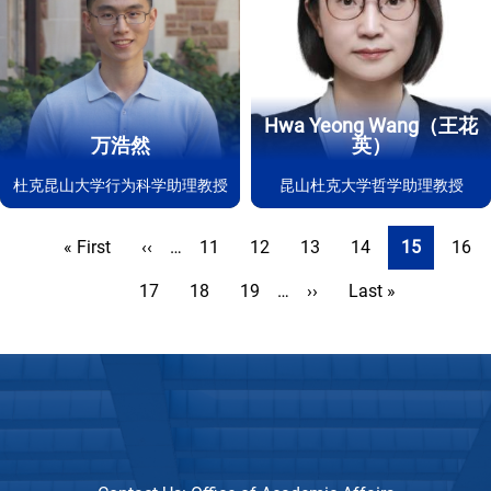
Hwa Yeong Wang（王花
万浩然
英）
杜克昆山大学行为科学助理教授
昆山杜克大学哲学助理教授
分
首
« First
前
‹‹
…
页
11
页
12
页
13
页
14
当
15
页
16
页
页
一
面
面
面
面
前
面
页
17
页
18
页
19
…
下
››
末
Last »
页
页
面
面
面
一
页
页